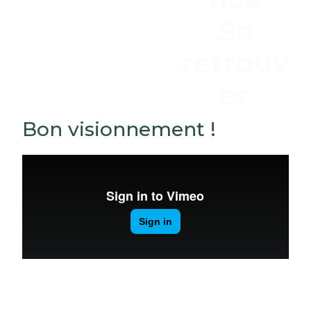
Se
retrouv
er
Bon visionnement !