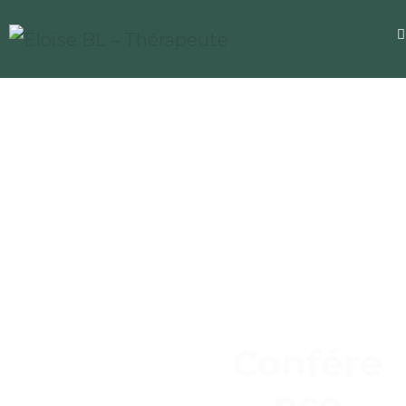
Confére
nce