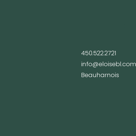
Infos
450.522.2721
info@eloisebl.co
Beauharnois