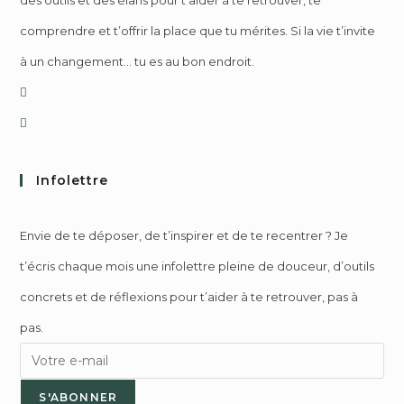
des outils et des élans pour t’aider à te retrouver, te
comprendre et t’offrir la place que tu mérites. Si la vie t’invite
à un changement… tu es au bon endroit.
Infolettre
Envie de te déposer, de t’inspirer et de te recentrer ? Je
t’écris chaque mois une infolettre pleine de douceur, d’outils
concrets et de réflexions pour t’aider à te retrouver, pas à
pas.
S'ABONNER