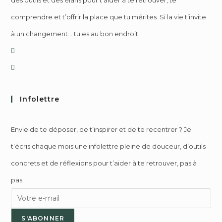
des outils et des élans pour t’aider à te retrouver, te
comprendre et t’offrir la place que tu mérites. Si la vie t’invite
à un changement… tu es au bon endroit.
Infolettre
Envie de te déposer, de t’inspirer et de te recentrer ? Je
t’écris chaque mois une infolettre pleine de douceur, d’outils
concrets et de réflexions pour t’aider à te retrouver, pas à
pas.
S'ABONNER