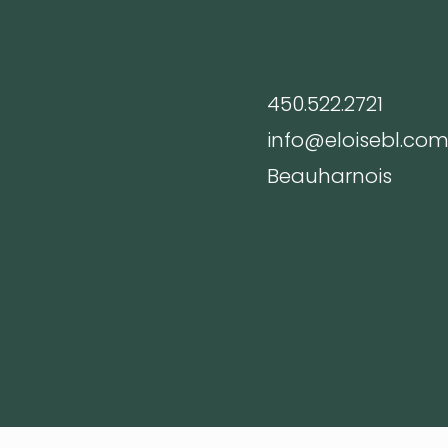
Infos
450.522.2721
info@eloisebl.co
Beauharnois