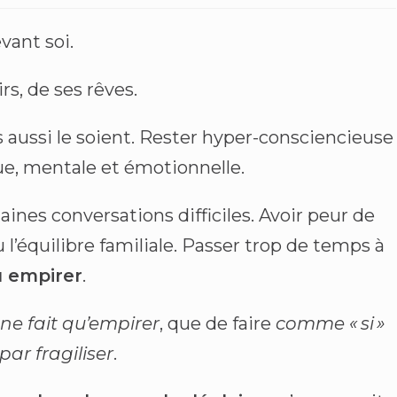
vant soi.
irs, de ses rêves.
ts aussi le soient. Rester hyper-consciencieuse
que, mentale et émotionnelle.
taines conversations difficiles. Avoir peur de
u l’équilibre familiale. Passer trop de temps à
u empirer
.
ne fait
qu’empirer
, que de faire
comme « si »
 par fragiliser
.